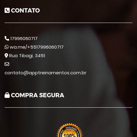
CONTATO
17996060717
wa.me/+5517996060717
Rua Tibagi, 3451
contato@apptreinamentos.com.br
COMPRA SEGURA