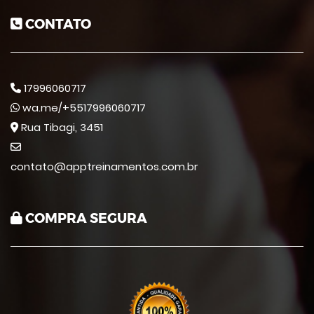
CONTATO
17996060717
wa.me/+5517996060717
Rua Tibagi, 3451
contato@apptreinamentos.com.br
COMPRA SEGURA