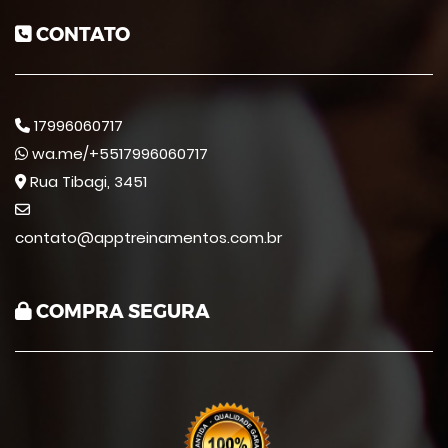
CONTATO
17996060717
wa.me/+5517996060717
Rua Tibagi, 3451
contato@apptreinamentos.com.br
COMPRA SEGURA