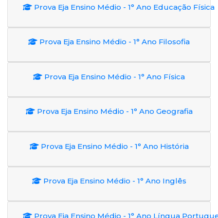
Prova Eja Ensino Médio - 1° Ano Educação Física
Prova Eja Ensino Médio - 1° Ano Filosofia
Prova Eja Ensino Médio - 1° Ano Física
Prova Eja Ensino Médio - 1° Ano Geografia
Prova Eja Ensino Médio - 1° Ano História
Prova Eja Ensino Médio - 1° Ano Inglês
Prova Eja Ensino Médio - 1° Ano Língua Portugu