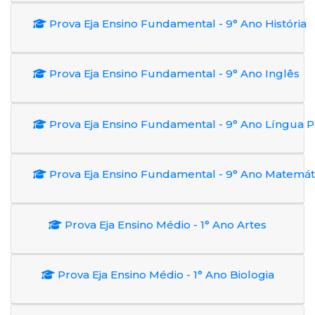
Prova Eja Ensino Fundamental - 9° Ano História
Prova Eja Ensino Fundamental - 9° Ano Inglês
Prova Eja Ensino Fundamental - 9° Ano Língua 
Prova Eja Ensino Fundamental - 9° Ano Matemát
Prova Eja Ensino Médio - 1° Ano Artes
Prova Eja Ensino Médio - 1° Ano Biologia