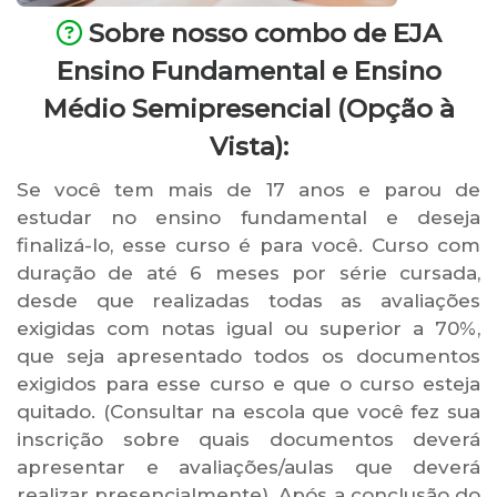
Sobre nosso combo de EJA
Ensino Fundamental e Ensino
Médio Semipresencial (Opção à
Vista):
Se você tem mais de 17 anos e parou de
estudar no ensino fundamental e deseja
finalizá-lo, esse curso é para você. Curso com
duração de até 6 meses por série cursada,
desde que realizadas todas as avaliações
exigidas com notas igual ou superior a 70%,
que seja apresentado todos os documentos
exigidos para esse curso e que o curso esteja
quitado. (Consultar na escola que você fez sua
inscrição sobre quais documentos deverá
apresentar e avaliações/aulas que deverá
realizar presencialmente). Após a conclusão do