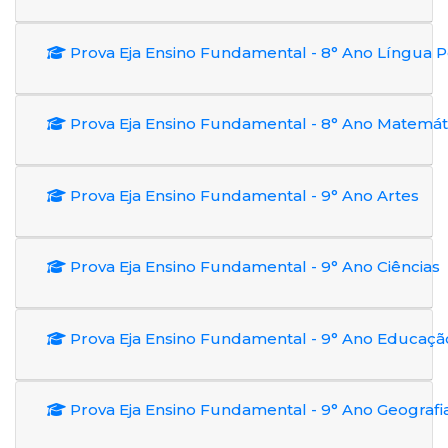
Prova Eja Ensino Fundamental - 8° Ano Língua 
Prova Eja Ensino Fundamental - 8° Ano Matemát
Prova Eja Ensino Fundamental - 9° Ano Artes
Prova Eja Ensino Fundamental - 9° Ano Ciências
Prova Eja Ensino Fundamental - 9° Ano Educação
Prova Eja Ensino Fundamental - 9° Ano Geografi