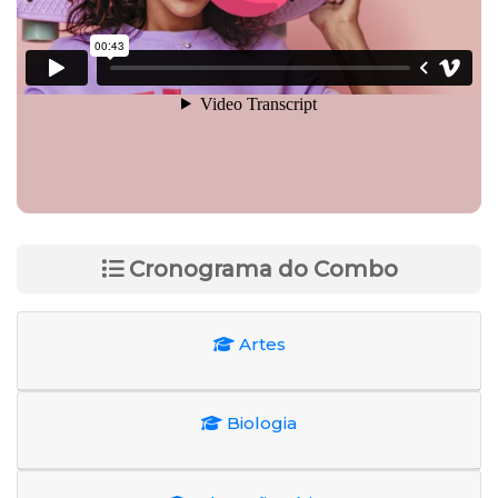
Cronograma do Combo
Artes
Biologia