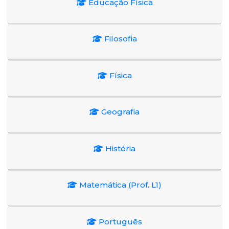
Educação Física
Filosofia
Física
Geografia
História
Matemática (Prof. L1)
Português