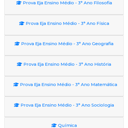
Prova Eja Ensino Médio - 3° Ano Filosofia
Prova Eja Ensino Médio - 3° Ano Física
Prova Eja Ensino Médio - 3° Ano Geografia
Prova Eja Ensino Médio - 3° Ano História
Prova Eja Ensino Médio - 3° Ano Matemática
Prova Eja Ensino Médio - 3° Ano Sociologia
Química