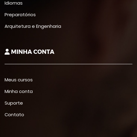
Idiomas
Preparatórios
Arquitetura e Engenharia
MINHA CONTA
Meus cursos
Minha conta
Suporte
Contato