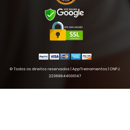
© Todos os direitos reservados | AppTreinamentos | CNPJ:
22369844000147