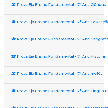
Prova Eja Ensino Fundamental - 7° Ano Ciências
Prova Eja Ensino Fundamental - 7° Ano Educação
Prova Eja Ensino Fundamental - 7° Ano Geografi
Prova Eja Ensino Fundamental - 7° Ano História
Prova Eja Ensino Fundamental - 7° Ano Inglês
Prova Eja Ensino Fundamental - 7° Ano Língua 
Prova Eja Ensino Fundamental - 7° Ano Matemát