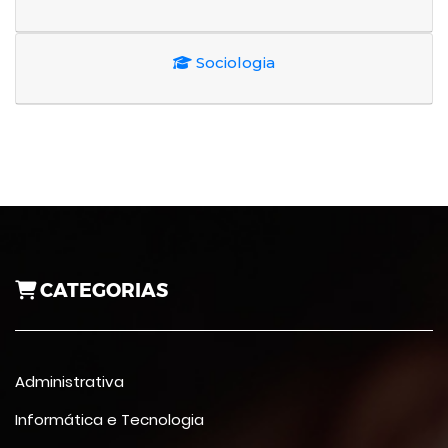
Sociologia
CATEGORIAS
Administrativa
Informática e Tecnologia