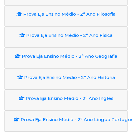
Prova Eja Ensino Médio - 2° Ano Filosofia
Prova Eja Ensino Médio - 2° Ano Física
Prova Eja Ensino Médio - 2° Ano Geografia
Prova Eja Ensino Médio - 2° Ano História
Prova Eja Ensino Médio - 2° Ano Inglês
Prova Eja Ensino Médio - 2° Ano Língua Portugu