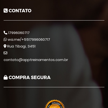
CONTATO
17996060717
wa.me/+5517996060717
Rua Tibagi, 3451
contato@apptreinamentos.com.br
COMPRA SEGURA