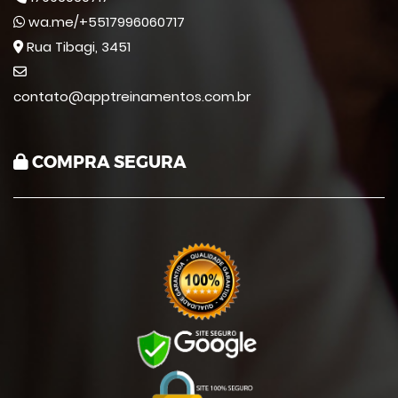
wa.me/+5517996060717
Rua Tibagi, 3451
contato@apptreinamentos.com.br
COMPRA SEGURA